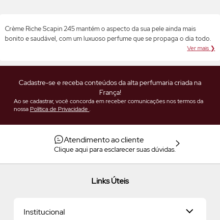
Crème Riche Scapin 245 mantém o aspecto da sua pele ainda mais
bonito e saudável, com um luxuoso perfume que se propaga o dia todo.
Ver mais ❯
Cadastre-se e receba conteúdos da alta perfumaria criada na
França!
Ao se cadastrar, você concorda em receber comunicações nos termos da
nossa
Política de Privacidade
.
Atendimento ao cliente
Clique aqui para esclarecer suas dúvidas.
Links Úteis
Institucional