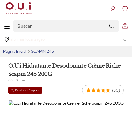
Informar localização
Página Inicial
SCAPIN 245
O.U.i Hidratante Desodorante Crème Riche
Scapin 245 200G
Cód. 85556
(36)
🏷️ Destrava Cupom