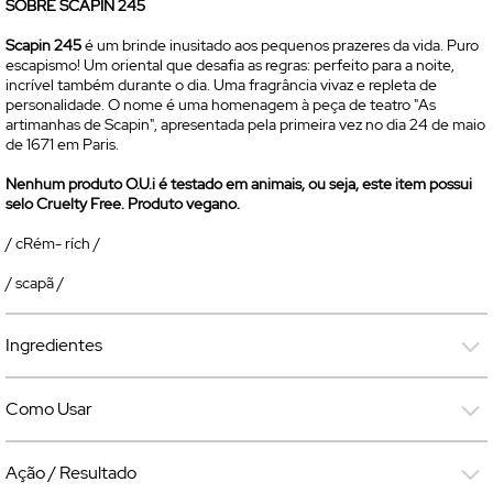
SOBRE SCAPIN 245
Scapin 245
é um brinde inusitado aos pequenos prazeres da vida. Puro
escapismo! Um oriental que desafia as regras: perfeito para a noite,
incrível também durante o dia. Uma fragrância vivaz e repleta de
personalidade. O nome é uma homenagem à peça de teatro "As
artimanhas de Scapin", apresentada pela primeira vez no dia 24 de maio
de 1671 em Paris.
Nenhum produto O.U.i é testado em animais, ou seja, este item possui
selo
Cruelty Free
. Produto vegano.
/ cRém- rích /
/ scapã /
Ingredientes
Como Usar
Ação / Resultado