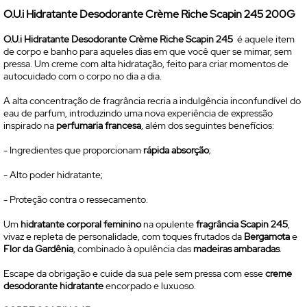
O.U.i Hidratante Desodorante Crème Riche Scapin 245 200G
O.U.i Hidratante Desodorante Crème Riche Scapin 245
é aquele item
de corpo e banho para aqueles dias em que você quer se mimar, sem
pressa. Um creme com alta hidratação, feito para criar momentos de
autocuidado com o corpo no dia a dia.
A alta concentração de fragrância recria a indulgência inconfundível do
eau de parfum
, introduzindo uma nova experiência de expressão
inspirado na
perfumaria francesa
, além dos seguintes benefícios:
- Ingredientes que proporcionam
rápida absorção
;
- Alto poder hidratante;
- Proteção contra o ressecamento.
Um
hidratante corporal feminino
na opulente
fragrância Scapin 245
,
vivaz e repleta de personalidade, com toques frutados da
Bergamota
e
Flor da Gardênia
, combinado à opulência das
madeiras ambaradas
.
Escape da obrigação e cuide da sua pele sem pressa com esse
creme
desodorante hidratante
encorpado e luxuoso.