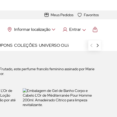
Meus Pedidos
Favoritos
Informar localização
Entrar
UPONS
COLEÇÕES
UNIVERSO O.U.i
Frutado, este perfume francês feminino assinado por Marie
or.