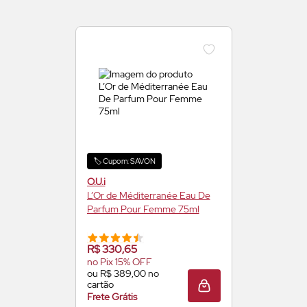
🏷️ Cupom: SAVON
O.U.i
L’Or de Méditerranée
Eau De
Parfum
Pour Femme 75ml
R$ 330,65
no Pix 15% OFF
COMPRE AGORA ❯
ou R$ 389,00 no
cartão
ADICIONAR À SACOLA
Frete Grátis