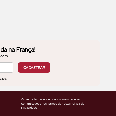
da na França!
cabem.
CADASTRAR
idade
.
Ao se cadastrar, você concorda em receber
comunicações nos termos da nossa
Política de
Privacidade
.