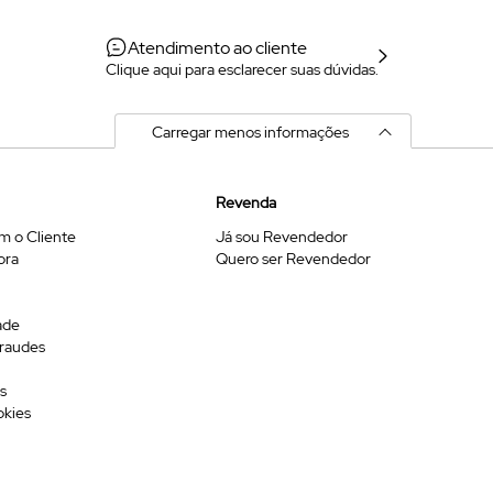
Atendimento ao cliente
Clique aqui para esclarecer suas dúvidas.
Carregar menos informações
Revenda
m o Cliente
Já sou Revendedor
ora
Quero ser Revendedor
ade
Fraudes
s
okies