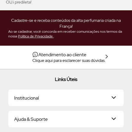
O.U.i predileta!
Cadastre-se e receba conteúdos da alta perfumaria criada na
França!
Ao se cadastrar, você concorda em receber comunicações nos termos da
nossa
Política de Privacidade
.
Atendimento ao cliente
Clique aqui para esclarecer suas dúvidas.
Links Úteis
Institucional
Universo O.U.i
Ajuda & Suporte
Nossa História
Savoir-Vivre