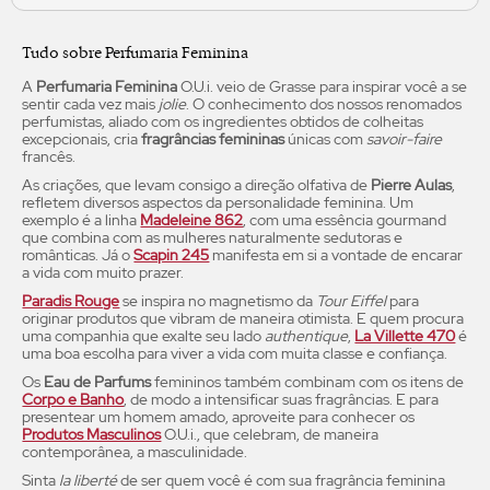
Tudo sobre Perfumaria Feminina
A
Perfumaria Feminina
O.U.i. veio de Grasse para inspirar você a se
sentir cada vez mais
jolie
. O conhecimento dos nossos renomados
perfumistas, aliado com os ingredientes obtidos de colheitas
excepcionais, cria
fragrâncias femininas
únicas com
savoir-faire
francês.
As criações, que levam consigo a direção olfativa de
Pierre Aulas
,
refletem diversos aspectos da personalidade feminina. Um
exemplo é a linha
Madeleine 862
, com uma essência gourmand
que combina com as mulheres naturalmente sedutoras e
românticas. Já o
Scapin 245
manifesta em si a vontade de encarar
a vida com muito prazer.
Paradis Rouge
se inspira no magnetismo da
Tour Eiffel
para
originar produtos que vibram de maneira otimista. E quem procura
uma companhia que exalte seu lado
authentique
,
La Villette 470
é
uma boa escolha para viver a vida com muita classe e confiança.
Os
Eau de Parfums
femininos também combinam com os itens de
Corpo e Banho
, de modo a intensificar suas fragrâncias. E para
presentear um homem amado, aproveite para conhecer os
Produtos Masculinos
O.U.i., que celebram, de maneira
contemporânea, a masculinidade.
Sinta
la liberté
de ser quem você é com sua fragrância feminina