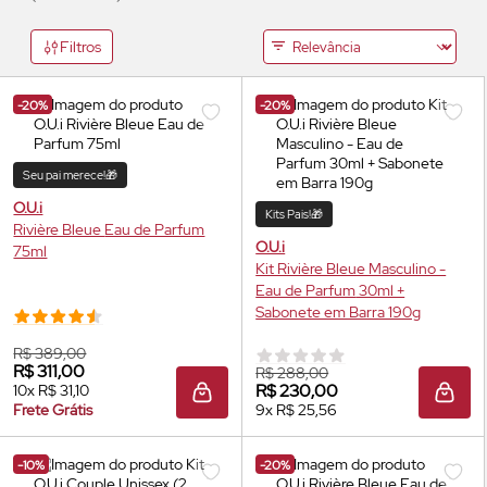
Filtros
-20%
-20%
Seu pai merece!🎁
O.U.i
Kits Pais!🎁
Rivière Bleue
Eau de Parfum
O.U.i
75ml
Kit Rivière Bleue Masculino -
Eau de Parfum
30ml +
Sabonete em Barra 190g
R$ 389,00
R$ 311,00
R$ 288,00
R$ 230,00
10x R$ 31,10
ADICIONAR À SACOLA
ADIC
Frete Grátis
9x R$ 25,56
-10%
-20%