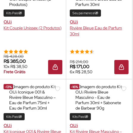
Kits Pais!🎁
Seu pai merece!🎁
O.U.i
O.U.i
Kit Couple Unissex (2 Produtos)
Rivière Bleue
Eau de Parfum
30ml
R$ 428,00
R$ 385,00
R$ 214,00
R$ 171,00
10x R$ 38,50
ADICIONAR À SACOLA
ADIC
Frete Grátis
6x R$ 28,50
-13%
-16%
Kits Pais!🎁
Kits Pais!🎁
O.U.i
O.U.i
Kit Iconique 001 & Rivière Bleue
Kit Rivière Bleue Masculino -