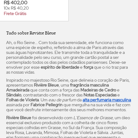
R$ 402,00
10x R$ 40,20
Frete Grátis
Tudo sobre Revière Bleue
Ah, o Rio Seine... Com toda sua serenidade, ele funciona como
uma espécie de espelho, refletindo a alma de Paris através das
suas águas hipnotizantes. Ele transmite toda a tranquilidade e a
personalidade pelo seu curso, um grande cartão postal a ser
contemplado todos os dias pelos cidadãos parisienses. Deixe-se
envolver por esse
espírito de liberdade
e
força
que o rio traz para
as nossas vidas.
Inspirado no majestoso Rio Seine, que delineia o coração de Paris,
apresentamos
Rivière Bleue
, uma
fragrância masculina
Amadeirada
que conta com a força das
Madeiras de Cedro
e
Sândalo
, contrastando com o frescor das
Notas Especiadas
e
Folhas de Violeta
. Um
eau de parfum
da
alta perfumaria masculina
assinada por
Fabrice Pellegrin
que mergulha na sua vida e faz com
que você desfrute intensamente dos seus melhores momentos.
Rivière Bleue
foi desenvolvido com
L'Essence de Grasse
, um óleo
essencial exclusivo produzido com a colheita de cinco flores
especiais colhidas em Grasse, no Sul da França. Sua composição
leva Rosa, Lavanda, Mimosa, Folhas de Violeta e Sálvia. Juntas,
elas formam uma combinação inesquecível que representa o