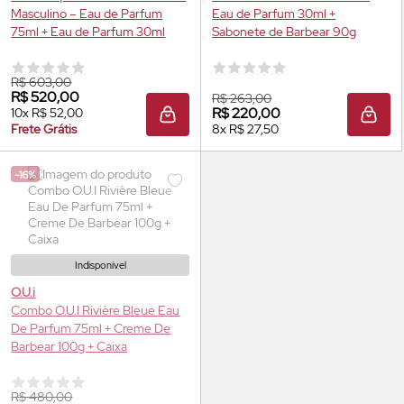
Masculino –
Eau de Parfum
Eau de Parfum
30ml +
75ml +
Eau de Parfum
30ml
Sabonete de Barbear 90g
R$ 603,00
R$ 520,00
R$ 263,00
R$ 220,00
10x R$ 52,00
ADICIONAR À SACOLA
ADIC
Frete Grátis
8x R$ 27,50
-16%
Indisponível
O.U.i
Combo O.U.I Rivière Bleue
Eau
De Parfum
75ml + Creme De
Barbear 100g + Caixa
R$ 480,00