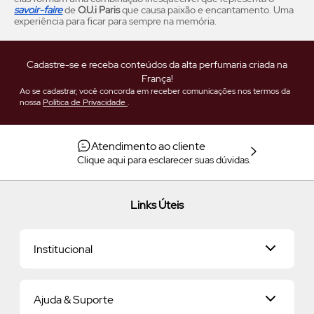
savoir-faire
de
O.U.i Paris
que causa paixão e encantamento. Uma
experiência para ficar para sempre na memória.
Cadastre-se e receba conteúdos da alta perfumaria criada na
França!
Ao se cadastrar, você concorda em receber comunicações nos termos da
nossa
Política de Privacidade
.
Atendimento ao cliente
Clique aqui para esclarecer suas dúvidas.
Links Úteis
Institucional
Universo O.U.i
Ajuda & Suporte
Nossa História