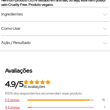
Nenhum produto O.U.i é testado em animais, ou seja, este item possui
selo
Cruelty Free
. Produto vegano.
Ingredientes
Como Usar
Ação / Resultado
Avaliações
4.9/5
16 avaliações
100% dos respondentes recomendam esse produto.
5 Estrelas
15
4 Estrelas
1