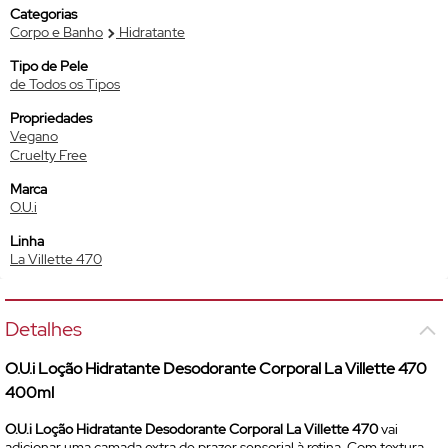
Categorias
Corpo e Banho
Hidratante
Tipo de Pele
de Todos os Tipos
Propriedades
Vegano
Cruelty Free
Marca
O.U.i
Linha
La Villette 470
Detalhes
O.U.i Loção Hidratante Desodorante Corporal La Villette 470
400ml
O.U.i Loção Hidratante Desodorante Corporal La Villette 470
vai
adicionar uma camada extra de prazer sensorial à rotina. Com textura