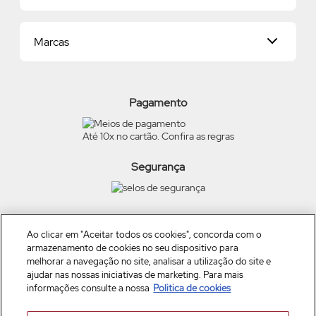
Proteja-se Contra Fraudes
Dados Pessoais
Consumidor.gov
Marcas
Meus endereços
Trocas e Devoluções
Alterar Senha
Preferências de Cookies
Beleza na Web
Meus Pedidos
Exerça seus direitos
O Boticário
Termos de Uso
Pagamento
Eudora
Carga Tributária
Quem Disse, Berenice?
Até 10x no cartão. Confira as regras
Scent Cards
Vult
Dr Jones
Segurança
TRUSS
Siga a empresa nas redes
Ao clicar em "Aceitar todos os cookies", concorda com o
armazenamento de cookies no seu dispositivo para
melhorar a navegação no site, analisar a utilização do site e
ajudar nas nossas iniciativas de marketing. Para mais
informações consulte a nossa
Politica de cookies