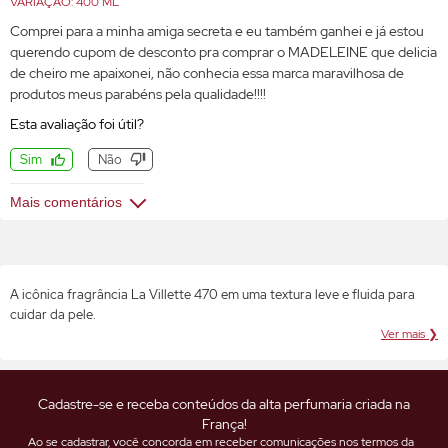
VARIAÇÃO: 400 ML
Comprei para a minha amiga secreta e eu também ganhei e já estou
querendo cupom de desconto pra comprar o MADELEINE que delicia
de cheiro me apaixonei, não conhecia essa marca maravilhosa de
produtos meus parabéns pela qualidade!!!!
Esta avaliação foi útil?
Sim
Não
Mais comentários
A icônica fragrância La Villette 470 em uma textura leve e fluida para
cuidar da pele.
Ver mais ❯
Cadastre-se e receba conteúdos da alta perfumaria criada na
França!
Ao se cadastrar, você concorda em receber comunicações nos termos da