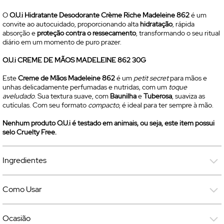
O
O.U.i Hidratante Desodorante Crème Riche Madeleine 862
é um
convite ao autocuidado, proporcionando alta
hidratação
, rápida
absorção e
proteção contra o ressecamento
, transformando o seu ritual
diário em um momento de puro prazer.
O.U.i CREME DE MÃOS MADELEINE 862 30G
Este
Creme de Mãos Madeleine 862
é um
petit secret
para mãos e
unhas delicadamente perfumadas e nutridas, com um
toque
aveludado
. Sua textura suave, com
Baunilha
e
Tuberosa
, suaviza as
cutículas. Com seu formato
compacto
, é ideal para ter sempre à mão.
Nenhum produto O.U.i é testado em animais, ou seja, este item possui
selo
Cruelty Free.
Ingredientes
Como Usar
Ocasião