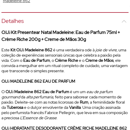
Madeleine 862
Detalhes
O.U.i Kit Presentear Natal Madeleine:
Eau de Parfum
75ml +
Crème Riche 200g + Creme de Mãos 30g
Este
Kit O.U.i Madeleine 862
é uma verdadeira ode à
joie de vivre
, uma
coleção de experiências sensoriais únicas que celebra a paixão pela
vida. Com o
Eau de Parfum
, o
Crème Riche
e o
Creme de Mãos
, ele
convida a mergulhar em um ritual completo de cuidado, uma vantagem
que transcende o simples presente.
O.U.i MADELEINE 862
EAU DE PARFUM
O
O.U.i Madeleine 862
Eau de Parfum
é um um
eau de parfum
gourmand
da
alta perfumaria
, feito para saborear cada momento de
paixão. Deleite-se com as notas licorosas de
Rum
, a feminilidade floral
da
Tuberosa
e o dulçor envolvente da
Vanilla
. Uma criação assinada
pelo perfumista francês Fabrice Pellegrin, que leva em sua composição
a preciosa
L’Essence de Grasse
.
O.U.i HIDRATANTE DESODORANTE CRÈME RICHE MADELEINE 862