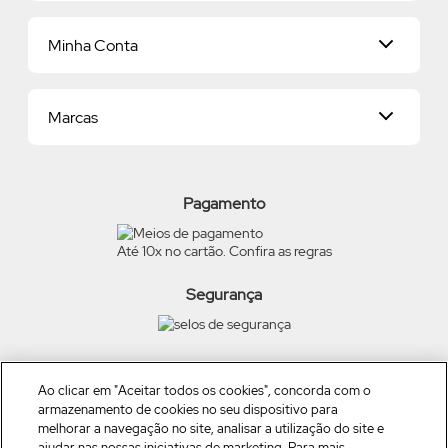
Entregas
Já sou Revendedor
Pagamentos
Minha Conta
Quero ser Revendedor
Política de Privacidade
Proteja-se Contra Fraudes
Dados Pessoais
Consumidor.gov
Marcas
Meus endereços
Trocas e Devoluções
Alterar Senha
Preferências de Cookies
Beleza na Web
Meus Pedidos
Exerça seus direitos
O Boticário
Termos de Uso
Pagamento
Eudora
Carga Tributária
Quem Disse, Berenice?
Até 10x no cartão. Confira as regras
Scent Cards
Vult
Dr Jones
Segurança
TRUSS
Siga a empresa nas redes
Ao clicar em "Aceitar todos os cookies", concorda com o
armazenamento de cookies no seu dispositivo para
melhorar a navegação no site, analisar a utilização do site e
ajudar nas nossas iniciativas de marketing. Para mais