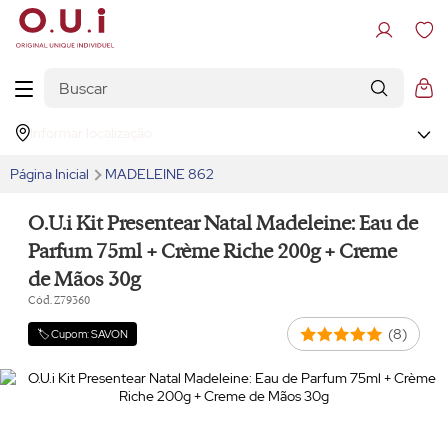
Informar localização
Página Inicial
MADELEINE 862
O.U.i Kit Presentear Natal Madeleine: Eau de
Parfum 75ml + Crème Riche 200g + Creme
de Mãos 30g
Cód. Z79360
(8)
🏷️ Cupom: SAVON