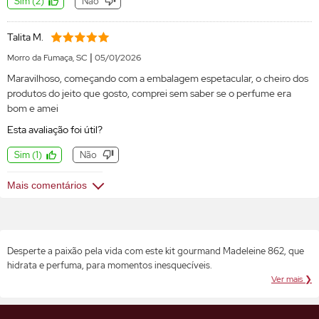
Sim
(
2
)
Não
Talita M.
|
Morro da Fumaça, SC
05/01/2026
Maravilhoso, começando com a embalagem espetacular, o cheiro dos
produtos do jeito que gosto, comprei sem saber se o perfume era
bom e amei
Esta avaliação foi útil?
Sim
(
1
)
Não
Mais comentários
Desperte a paixão pela vida com este kit gourmand Madeleine 862, que
hidrata e perfuma, para momentos inesquecíveis.
Ver mais ❯