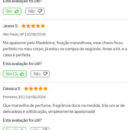
Esta avaliação foi útil?
Sim
Não
Jeane S.
|
São Paulo, SP
12/06/2026
Me apaixonei pelo Madeleine, fixação maravilhosa, esse cheiro ficou
perfeito no meu corpo, já estou na compra do segundo. Amei a kit, e a
caixa é perfeita.
Esta avaliação foi útil?
Sim
(
3
)
Não
Géssica S.
|
Pinheiros, ES
03/06/2026
Que maravilha de perfume, fragrância doce na medida, trás um ar de
delicadeza é sofisticação, simplesmente apaixonada!
Esta avaliação foi útil?