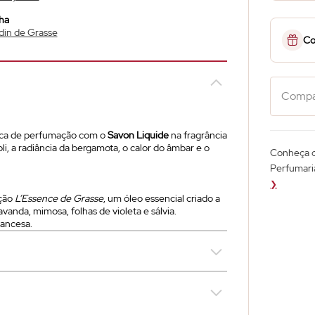
ha
din de Grasse
Co
Compar
ica de perfumação com o
Savon Liquide
na fragrância
li, a radiância da bergamota, o calor do âmbar e o
Conheça o
Perfumari
❯
ição
L’Essence de Grasse
, um óleo essencial criado a
avanda, mimosa, folhas de violeta e sálvia.
rancesa.