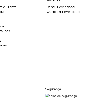
m o Cliente
Já sou Revendedor
ora
Quero ser Revendedor
ade
Fraudes
s
okies
Segurança