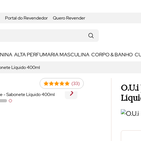
Portal do Revendedor
Quero Revender
ININA
ALTA PERFUMARIA MASCULINA
CORPO & BANHO
C
bonete Líquido 400ml
(33)
O.U.i
Líqu