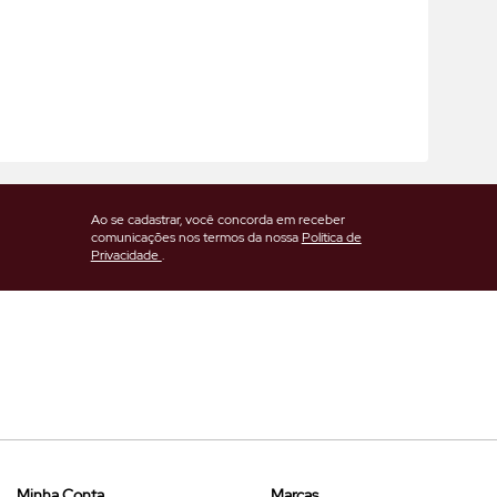
Ao se cadastrar, você concorda em receber
comunicações nos termos da nossa
Política de
Privacidade
.
Minha Conta
Marcas