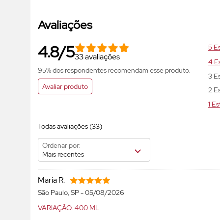
Avaliações
4.8/5
5 Es
33 avaliações
4 Es
95% dos respondentes recomendam esse produto.
3 Es
Avaliar produto
2 Es
1 Es
Todas avaliações
(33)
Ordenar por:
Mais recentes
Maria R.
São Paulo, SP
-
05/08/2026
VARIAÇÃO: 400 ML