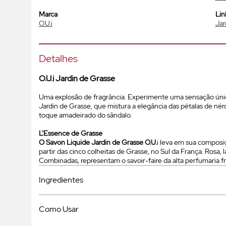
Marca
Lin
O.U.i
Jar
Detalhes
O.U.i Jardin de Grasse
Uma explosão de fragrância. Experimente uma sensação ún
Jardin de Grasse, que mistura a elegância das pétalas de néro
toque amadeirado do sândalo.
L’Essence de Grasse
O Savon Liquide Jardin de Grasse O.U.
i leva em sua compos
partir das cinco colheitas de Grasse, no Sul da França. Rosa, l
Combinadas, representam o savoir-faire da alta perfumaria f
Ingredientes
Como Usar