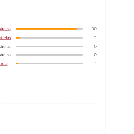
trelas
30
trelas
2
trelas
0
trelas
0
trela
1