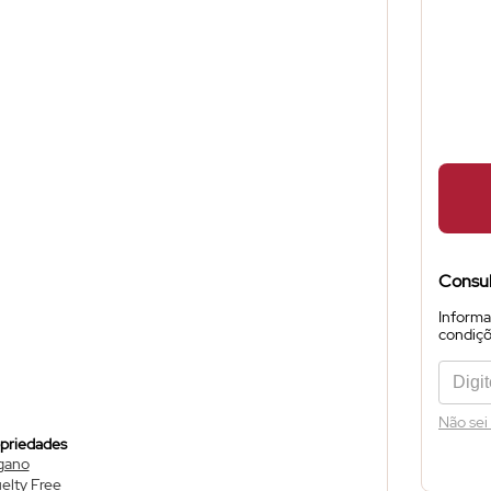
Consul
Informa
condiçõe
Não sei
priedades
gano
elty Free