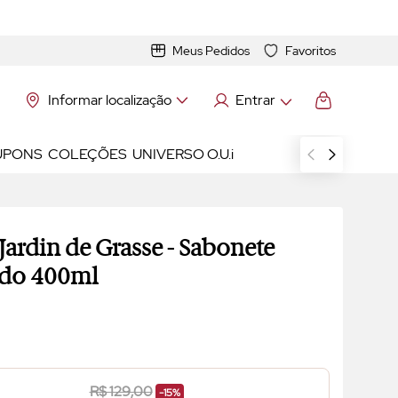
Meus Pedidos
Favoritos
Informar localização
Entrar
UPONS
COLEÇÕES
UNIVERSO O.U.i
 Jardin de Grasse
- Sabonete
ido 400ml
R$ 129,00
-15%