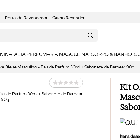
Portal do Revendedor
Quero Revender
ININA
ALTA PERFUMARIA MASCULINA
CORPO & BANHO
C
ière Bleue Masculino -
Eau de Parfum
30ml + Sabonete de Barbear 90g
Kit O
Masc
Sabon
Itens desse