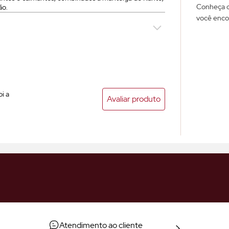
Conheça o 
ão.
você enco
i a
Avaliar produto
Atendimento ao cliente