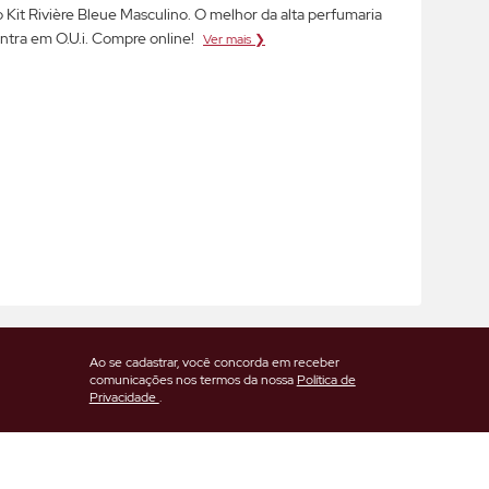
Kit Rivière Bleue Masculino. O melhor da alta perfumaria
ntra em O.U.i. Compre online!
Ver mais ❯
Ao se cadastrar, você concorda em receber
comunicações nos termos da nossa
Política de
Privacidade
.