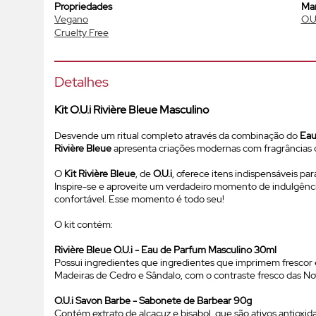
Propriedades
Ma
Vegano
O.U
Cruelty Free
Detalhes
Kit O.U.i Rivière Bleue Masculino
Desvende um ritual completo através da combinação do
Eau
Rivière Bleue
apresenta criações modernas com fragrâncias c
O
Kit Rivière Bleue
, de
O.U.i
, oferece itens indispensáveis par
Inspire-se e aproveite um verdadeiro momento de indulgênci
confortável. Esse momento é todo seu!
O kit contém:
Rivière Bleue O.U.i -
Eau de Parfum
Masculino 30ml
Possui ingredientes que ingredientes que imprimem frescor e
Madeiras de Cedro e Sândalo, com o contraste fresco das Not
O.U.i Savon Barbe - Sabonete de Barbear 90g
Contém extrato de alcaçuz e bisabol, que são ativos antioxi