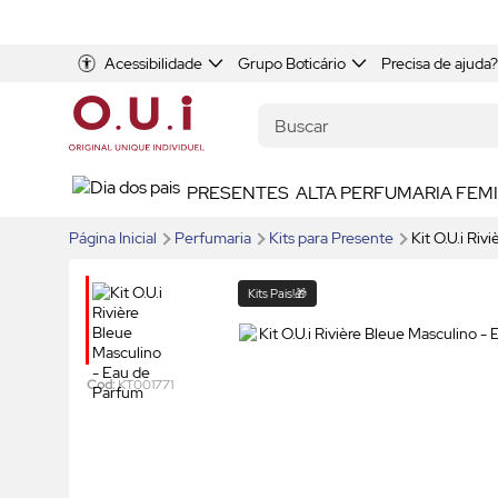
Acessibilidade
Grupo Boticário
Precisa de ajuda?
PRESENTES
ALTA PERFUMARIA FEM
Página Inicial
Perfumaria
Kits para Presente
Kit O.U.i Riv
Kits Pais!🎁
Cod:
KT001771