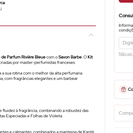
rca
.i
Consul
Informa
condiçõe
Não sei
 de Parfum
Rivière Bleue
com o
Savon Barbe
. O
Kit
riadas por master-perfumistas franceses.
a a sua rotina com o melhor da alta perfumaria.
a, com fragrâncias elegantes e um barbear
Co
 fluidez à fragrância, combinando a robustez das
Compar
as Especiadas e Folhas de Violeta.
dantes e calmantes, combinados a manteiga de Karité,