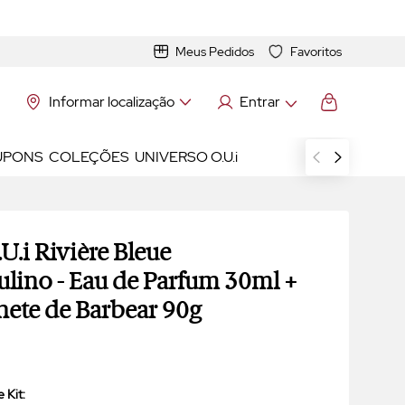
Meus Pedidos
Favoritos
Informar localização
Entrar
UPONS
COLEÇÕES
UNIVERSO O.U.i
.U.i Rivière Bleue
ulino
-
Eau de Parfum
30ml +
ete de Barbear 90g
 Kit: