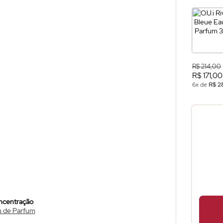
R$ 214,00
R$ 171,00
6x de
R$ 2
ncentração
 de Parfum