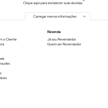
Clique aqui para esclarecer suas dúvidas.
Carregar menos informações
Revenda
m o Cliente
Já sou Revendedor
ora
Quero ser Revendedor
ade
Fraudes
s
okies