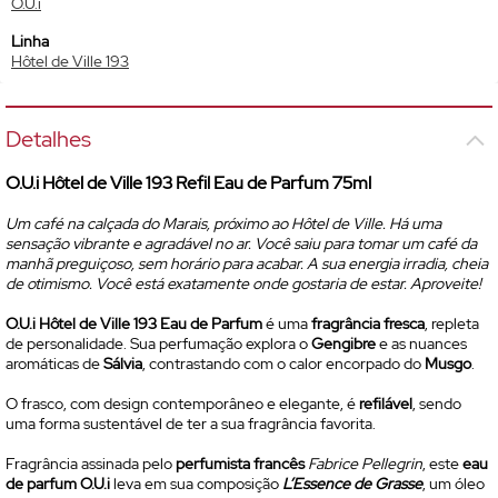
O.U.i
Linha
Hôtel de Ville 193
Detalhes
O.U.i Hôtel de Ville 193 Refil
Eau de Parfum
75ml
Um café na calçada do Marais, próximo ao Hôtel de Ville. Há uma
sensação vibrante e agradável no ar. Você saiu para tomar um café da
manhã preguiçoso, sem horário para acabar. A sua energia irradia, cheia
de otimismo. Você está exatamente onde gostaria de estar. Aproveite!
O.U.i Hôtel de Ville 193
Eau de Parfum
é uma
fragrância fresca
, repleta
de personalidade. Sua perfumação explora o
Gengibre
e as nuances
aromáticas de
Sálvia
, contrastando com o calor encorpado do
Musgo
.
O frasco, com design contemporâneo e elegante, é
refilável
, sendo
uma forma sustentável de ter a sua fragrância favorita.
Fragrância assinada pelo
perfumista francês
Fabrice Pellegrin
, este
eau
de parfum
O.U.i
leva em sua composição
L’Essence de Grasse
, um óleo