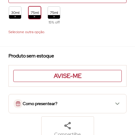
30ml
75ml
75ml
15% off
Selecione outra opção.
Produto sem estoque
AVISE-ME
Como presentear?
Compartilhe