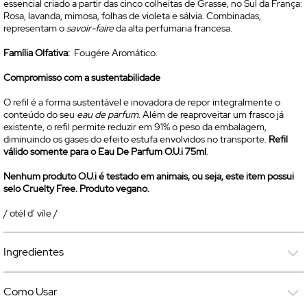
essencial criado a partir das cinco colheitas de Grasse, no Sul da França:
Rosa, lavanda, mimosa, folhas de violeta e sálvia. Combinadas,
representam o
savoir-faire
da alta perfumaria francesa.
Família Olfativa:
Fougére Aromático.
Compromisso com a sustentabilidade
O refil é a forma sustentável e inovadora de repor integralmente o
conteúdo do seu
eau de parfum
. Além de reaproveitar um frasco já
existente, o refil permite reduzir em 91% o peso da embalagem,
diminuindo os gases do efeito estufa envolvidos no transporte.
Refil
válido somente para o
Eau De Parfum
O.U.i 75ml
.
Nenhum produto O.U.i é testado em animais, ou seja, este item possui
selo
Cruelty Free
. Produto vegano.
/ otél d' víle /
Ingredientes
Como Usar