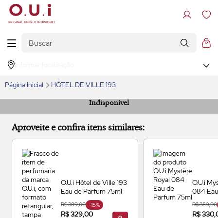
Informar localização
Página Inicial
HÔTEL DE VILLE 193
Indisponível
Aproveite e confira itens similares:
O.U.i Hôtel de Ville 193
O.U.i My
Eau de Parfum
75ml
084
Eau
75ml
R$ 389,00
-15%
R$ 389,00
R$ 329,00
R$ 330,