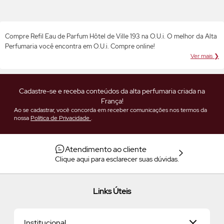
Compre Refil Eau de Parfum Hôtel de Ville 193 na O.U.i. O melhor da Alta
Perfumaria você encontra em O.U.i. Compre online!
Ver mais ❯
Cadastre-se e receba conteúdos da alta perfumaria criada na
França!
Ao se cadastrar, você concorda em receber comunicações nos termos da
nossa
Política de Privacidade
.
Atendimento ao cliente
Clique aqui para esclarecer suas dúvidas.
Links Úteis
Institucional