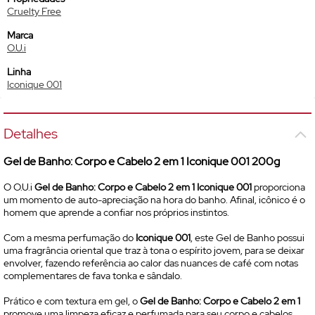
Cruelty Free
Marca
O.U.i
Linha
Iconique 001
Detalhes
Gel de Banho: Corpo e Cabelo 2 em 1 Iconique 001 200g
O O.U.i
Gel de Banho: Corpo e Cabelo 2 em 1 Iconique 001
proporciona
um momento de auto-apreciação na hora do banho. Afinal, icônico é o
homem que aprende a confiar nos próprios instintos.
Com a mesma perfumação do
Iconique 001
, este Gel de Banho possui
uma fragrância oriental que traz à tona o espírito jovem, para se deixar
envolver, fazendo referência ao calor das nuances de café com notas
complementares de fava tonka e sândalo.
Prático e com textura em gel, o
Gel de Banho: Corpo e Cabelo 2 em 1
promove uma limpeza eficaz e perfumada para seu corpo e cabelos.