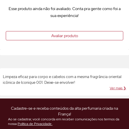
Esse produto ainda não foi avaliado. Conta pra gente como foi a
sua experiência!
Avaliar produto
Limpeza eficaz para corpo e cabelos com a mesma fragrância oriental
icônica de Iconique 001. Deixe-se envolver!
Ver mais ❯
Cadastre-se e receba conteúdos da alta perfumaria criada na
França!
Ao se cadastrar, você concorda em receber comunicações nos termos da
nossa
Política de Privacidade
.