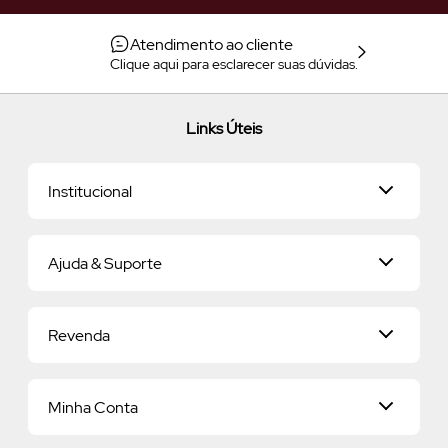
Atendimento ao cliente
Clique aqui para esclarecer suas dúvidas.
Links Úteis
Institucional
Universo O.U.i
Ajuda & Suporte
Nossa História
Savoir-Vivre
Relacionamento com o Cliente
Savoir-Faire
Revenda
Seja uma revendedora
Nossos Compromissos
Entregas
Já sou Revendedor
Pagamentos
Minha Conta
Quero ser Revendedor
Política de Privacidade
Proteja-se Contra Fraudes