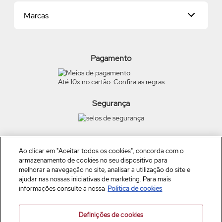
Dados Pessoais
Consumidor.gov
Marcas
Meus endereços
Trocas e Devoluções
Alterar Senha
Preferências de Cookies
Beleza na Web
Meus Pedidos
Exerça seus direitos
O Boticário
Termos de Uso
Pagamento
Eudora
Carga Tributária
Quem Disse, Berenice?
Até 10x no cartão. Confira as regras
Scent Cards
Vult
Dr Jones
Segurança
TRUSS
Siga a empresa nas redes
Ao clicar em "Aceitar todos os cookies", concorda com o
armazenamento de cookies no seu dispositivo para
melhorar a navegação no site, analisar a utilização do site e
ajudar nas nossas iniciativas de marketing. Para mais
informações consulte a nossa
Politica de cookies
Definições de cookies
Boticário Produto de Beleza Ltda