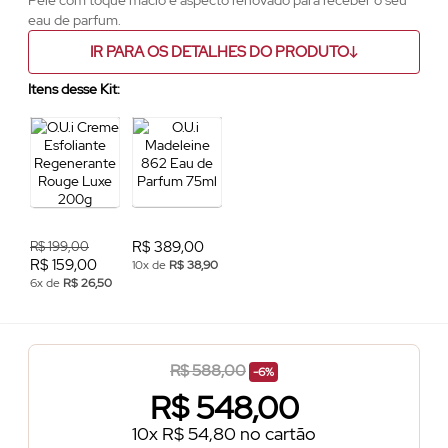
Pele com toque macio e aspecto renovado para receber o seu
eau de parfum.
IR PARA OS DETALHES DO PRODUTO
Itens desse Kit:
R$ 389,00
R$ 199,00
R$ 159,00
10x de
R$ 38,90
6x de
R$ 26,50
R$ 588,00
-6%
R$
548,00
10x R$ 54,80 no cartão