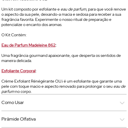
Um kit composto por esfoliante e
eau de parfum
, para que você renove
o aspecto da sua pele, deixando-a macia e sedosa para receber a sua
fragrância favorita. Experimente o nosso ritual de preparação e
potencialize o encanto dos aromas.
O Kit Contém:
Eau de Parfum
Madeleine 862
:
Uma fragrância gourmand apaixonante, que desperta os sentidos de
maneira delicada.
Esfoliante Corporal
:
Crème Exfoliant Rénégérante O.U.i é um esfoliante que garante uma
pele com toque macio e aspecto renovado para prolongar o seu
eau de
parfum
no corpo.
Como Usar
Pirâmide Olfativa