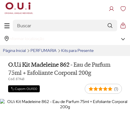
Informar localização
Página Inicial
PERFUMARIA
Kits para Presente
O.U.i Kit Madeleine 862
- Eau de Parfum
75ml + Esfoliante Corporal 200g
Cód. 87948
(1)
🏷️ Cupom: OUI100