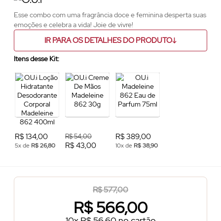
Esse combo com uma fragrância doce e feminina desperta suas
emoções e celebra a vida! Joie de vivre!
IR PARA OS DETALHES DO PRODUTO
Itens desse Kit:
R$ 134,00
R$ 389,00
R$ 54,00
R$ 43,00
5x de
R$ 26,80
10x de
R$ 38,90
R$ 577,00
R$
566,00
10x R$ 56,60 no cartão