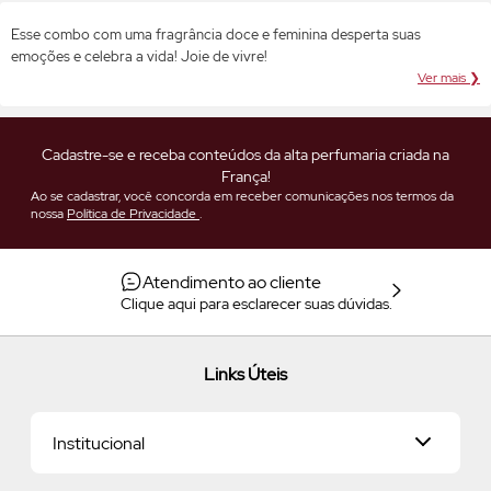
Esse combo com uma fragrância doce e feminina desperta suas
emoções e celebra a vida! Joie de vivre!
Ver mais ❯
Cadastre-se e receba conteúdos da alta perfumaria criada na
França!
Ao se cadastrar, você concorda em receber comunicações nos termos da
nossa
Política de Privacidade
.
Atendimento ao cliente
Clique aqui para esclarecer suas dúvidas.
Links Úteis
Institucional