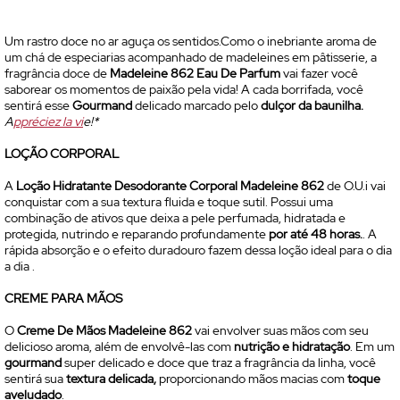
Um rastro doce no ar aguça os sentidos.Como o inebriante aroma de
um chá de especiarias acompanhado de madeleines em pâtisserie, a
fragrância doce de
Madeleine 862
Eau De Parfum
vai fazer você
saborear os momentos de paixão pela vida! A cada borrifada, você
sentirá esse
Gourmand
delicado marcado pelo
dulçor da baunilha.
A
ppréciez la vi
e!*
LOÇÃO CORPORAL
A
Loção Hidratante Desodorante Corporal Madeleine 862
de O.U.i vai
conquistar com a sua textura fluida e toque sutil. Possui uma
combinação de ativos que deixa a pele perfumada, hidratada e
protegida, nutrindo e reparando profundamente
por até 48 horas.
. A
rápida absorção e o efeito duradouro fazem dessa loção ideal para o dia
a dia .
CREME PARA MÃOS
O
Creme De Mãos Madeleine 862
vai envolver suas mãos
com seu
delicioso aroma, além de envolvê-las com
nutrição e hidratação
. Em um
gourmand
super delicado e doce que traz a fragrância da linha, você
sentirá sua
textura delicada,
proporcionando mãos macias com
toque
aveludado
.