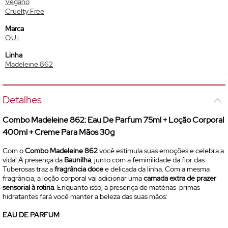
Vegano
Cruelty Free
Marca
O.U.i
Linha
Madeleine 862
Detalhes
Combo Madeleine 862:
Eau De Parfum
75ml + Loção Corporal
400ml + Creme Para Mãos 30g
Com o
Combo Madeleine 862
você estimula suas emoções e celebra a
vida! A presença da
Baunilha
, junto com a feminilidade da flor das
Tuberosas traz a
fragrância doce
e delicada da linha. Com a mesma
fragrância, a loção corporal vai adicionar uma
camada extra de prazer
sensorial à rotina
. Enquanto isso, a presença de matérias-primas
hidratantes fará você manter a beleza das suas mãos:
EAU DE PARFUM