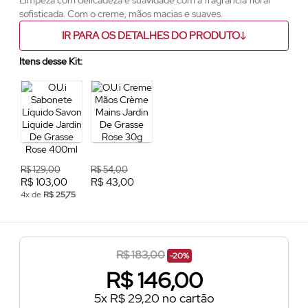
Limpeza com delicadeza e suavidade com a fragrância floral
sofisticada. Com o creme, mãos macias e suaves.
IR PARA OS DETALHES DO PRODUTO
Itens desse Kit:
R$ 129,00
R$ 54,00
R$ 103,00
R$ 43,00
4x de
R$ 25,75
R$ 183,00
-20%
R$
146,00
5x R$ 29,20 no cartão