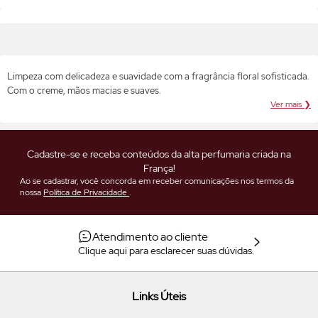
Limpeza com delicadeza e suavidade com a fragrância floral sofisticada.
Com o creme, mãos macias e suaves.
Ver mais ❯
Cadastre-se e receba conteúdos da alta perfumaria criada na
França!
Ao se cadastrar, você concorda em receber comunicações nos termos da
nossa
Política de Privacidade
.
Atendimento ao cliente
Clique aqui para esclarecer suas dúvidas.
Links Úteis