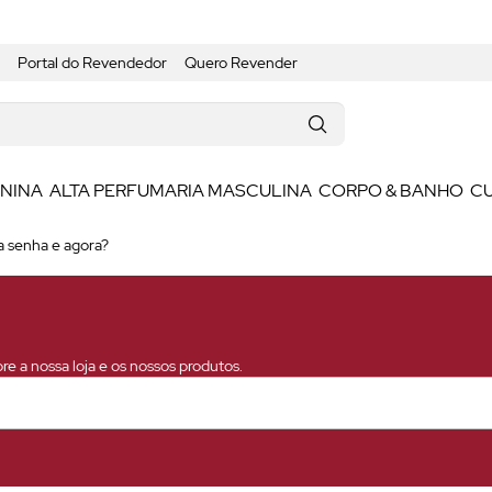
Portal do Revendedor
Quero Revender
ININA
ALTA PERFUMARIA MASCULINA
CORPO & BANHO
C
 senha e agora?
e a nossa loja e os nossos produtos.