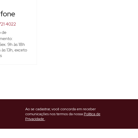
efone
721 4022
o de
mento:
Sex. 9h às 18h
 às 13h, exceto
s
Ao se cadastrar, você concorda em receber
comunicações nos termos da nossa
Política de
Privacidade
.