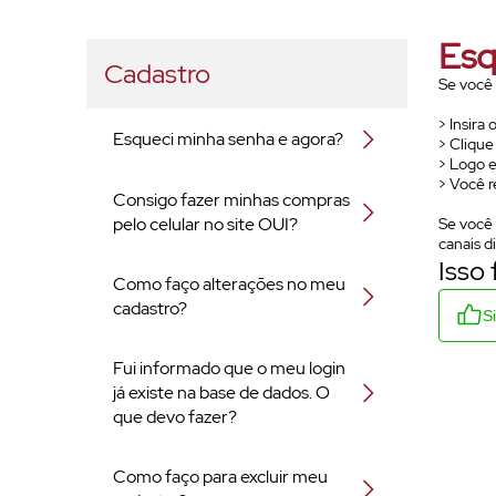
Esq
Cadastro
Se você 
> Insira
Esqueci minha senha e agora?
> Clique
> Logo e
> Você r
Consigo fazer minhas compras
pelo celular no site OUI?
Se você 
canais d
Isso 
Como faço alterações no meu
cadastro?
S
Fui informado que o meu login
já existe na base de dados. O
que devo fazer?
Como faço para excluir meu