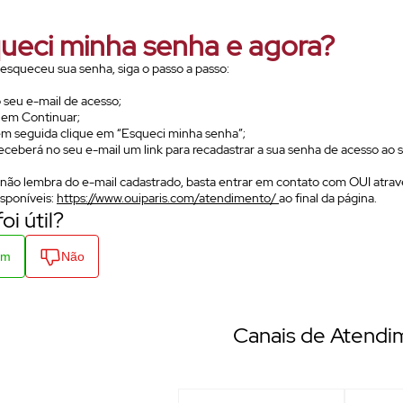
ueci minha senha e agora?
esqueceu sua senha, siga o passo a passo:
 o seu e-mail de acesso;
 em Continuar;
m seguida clique em “Esqueci minha senha”;
eceberá no seu e-mail um link para recadastrar a sua senha de acesso ao s
não lembra do e-mail cadastrado, basta entrar em contato com OUI atrav
isponíveis:
https://www.ouiparis.com/atendimento/
ao final da página.
foi útil?
im
Não
Canais de Atendi