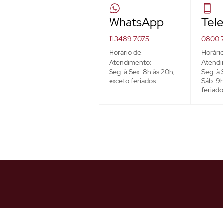
WhatsApp
Tel
11 3489 7075
0800 
Horário de
Horári
Atendimento:
Atendi
Seg. à Sex. 8h às 20h,
Seg. à 
exceto feriados
Sáb. 9h
feriado