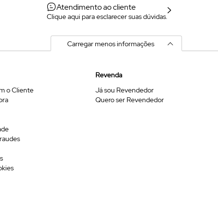
Atendimento ao cliente
Clique aqui para esclarecer suas dúvidas.
Carregar menos informações
Revenda
m o Cliente
Já sou Revendedor
ora
Quero ser Revendedor
ade
Fraudes
s
okies