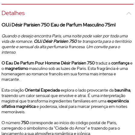
Detalhes
O.U.i Désir Parisien 750
Eau de Parfum
Masculino 75ml
Quando o desejo encontra Paris, uma noite pode valer por toda uma
vida de romance.
O.U.i Désir Parisien 750
te transporta para o território
quente e sensual da alta perfumaria francesa. Um convite para o
intenso
.
O
Eau De Parfum
Pour Homme Désir Parisien 750
traduz a
confiança
e
o
magnetismo
masculino sob as luzes de Paris. Esta fragrância é uma
homenagem ao romance francês em sua forma mais intensa e
marcante.
Esta criação
Oriental Especiada
explora o lado provocante da
baunilha
,
trazendo um calor sensual que envolve e atrai. É uma interpretação
magistral que transforma ingredientes familiares em uma
experiência
olfativa magnética
e poderosa, ideal para marcar presença em noites
memoráveis.
O número
750
corresponde ao início do código postal de Paris,
carregando o simbolismo da "Cidade do Amor" e trazendo para o
lançamento a sua atmosfera romântica e icônica.