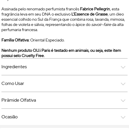
Assinada pelo renomado perfumista francês
Fabrice Pellegrin
, esta
fragrância leva em seu DNA o exclusivo
L’Essence de Grasse
, um óleo
essencial colhido no Sul da França que combina rosa, lavanda, mimosa,
folhas de violeta e sálvia, representando o ápice do
savoir-faire
da alta
perfumaria francesa.
Família Olfativa:
Oriental Especiado.
Nenhum produto O.U.i Paris é testado em animais, ou seja, este item
possui selo
Cruelty Free.
Ingredientes
Como Usar
Pirâmide Olfativa
Ocasião