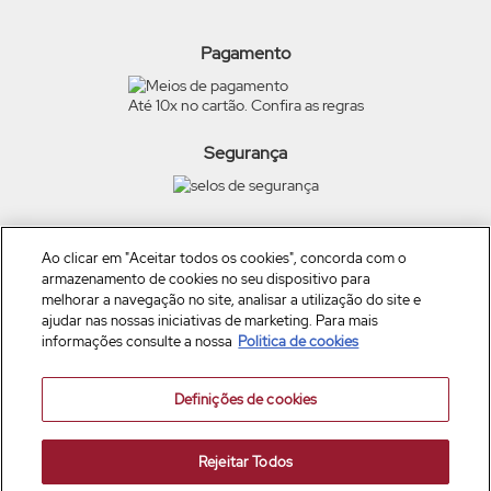
Beleza na Web
Meus Pedidos
Exerça seus direitos
O Boticário
Termos de Uso
Pagamento
Eudora
Carga Tributária
Quem Disse, Berenice?
Até 10x no cartão. Confira as regras
Scent Cards
Vult
Dr Jones
Segurança
TRUSS
Siga a empresa nas redes
Ao clicar em "Aceitar todos os cookies", concorda com o
armazenamento de cookies no seu dispositivo para
melhorar a navegação no site, analisar a utilização do site e
ajudar nas nossas iniciativas de marketing. Para mais
informações consulte a nossa
Politica de cookies
Definições de cookies
Boticário Produto de Beleza Ltda
Av. Jaguaré, 818, Galpão Módulo 21,22 e 23, São Paulo, CEP 05346-000 –
CNPJ: 11.137.051.0810-89 - Inscrição Estadual: 136.888.049.113
Rejeitar Todos