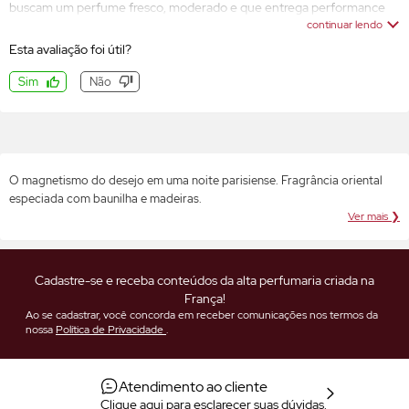
buscam um perfume fresco, moderado e que entrega performance
continuar lendo
se arrisque sem medo nessa beleza.
Esta avaliação foi útil?
Sim
Não
O magnetismo do desejo em uma noite parisiense. Fragrância oriental
especiada com baunilha e madeiras.
Ver mais ❯
Cadastre-se e receba conteúdos da alta perfumaria criada na
França!
Ao se cadastrar, você concorda em receber comunicações nos termos da
nossa
Política de Privacidade
.
Atendimento ao cliente
Clique aqui para esclarecer suas dúvidas.