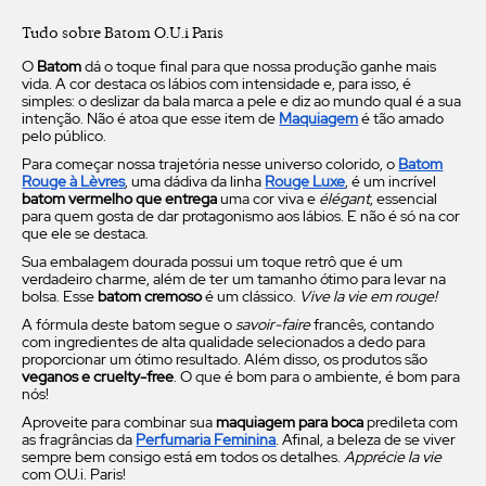
Tudo sobre Batom O.U.i Paris
O
Batom
dá o toque final para que nossa produção ganhe mais
vida. A cor destaca os lábios com intensidade e, para isso, é
simples: o deslizar da bala marca a pele e diz ao mundo qual é a sua
intenção. Não é atoa que esse item de
Maquiagem
é tão amado
pelo público.
Para começar nossa trajetória nesse universo colorido, o
Batom
Rouge à Lèvres
, uma dádiva da linha
Rouge Luxe
, é um incrível
batom vermelho que entrega
uma cor viva e
élégant
, essencial
para quem gosta de dar protagonismo aos lábios. E não é só na cor
que ele se destaca.
Sua embalagem dourada possui um toque retrô que é um
verdadeiro charme, além de ter um tamanho ótimo para levar na
bolsa. Esse
batom cremoso
é um clássico.
Vive la vie em rouge!
A fórmula deste batom segue o
savoir-faire
francês, contando
com ingredientes de alta qualidade selecionados a dedo para
proporcionar um ótimo resultado. Além disso, os produtos são
veganos e cruelty-free
. O que é bom para o ambiente, é bom para
nós!
Aproveite para combinar sua
maquiagem para boca
predileta com
as fragrâncias da
Perfumaria Feminina
. Afinal, a beleza de se viver
sempre bem consigo está em todos os detalhes.
Apprécie la vie
com O.U.i. Paris!