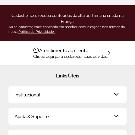
Cadastre-se e receba conteúdos da alta perfumaria criada na
França!
Ao se cadastrar, você concorda em receber comunicações nos termos da
nossa
Política de Privacidade
.
Atendimento ao cliente
Clique aqui para esclarecer suas dúvidas.
Links Úteis
Institucional
Universo O.U.i
Ajuda & Suporte
Nossa História
Savoir-Vivre
Relacionamento com o Cliente
Savoir-Faire