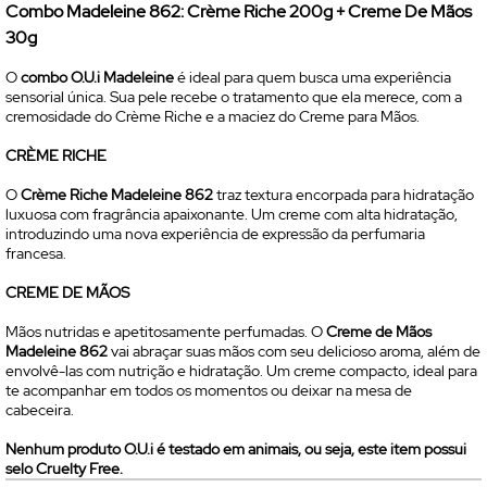
Combo Madeleine 862: Crème Riche 200g + Creme De Mãos
30g
O
combo O.U.i Madeleine
é ideal para quem busca uma experiência
sensorial única. Sua pele recebe o tratamento que ela merece, com a
cremosidade do Crème Riche e a maciez do Creme para Mãos.
CRÈME RICHE
O
Crème Riche Madeleine 862
traz textura encorpada para hidratação
luxuosa com fragrância apaixonante. Um creme com alta hidratação,
introduzindo uma nova experiência de expressão da perfumaria
francesa.
CREME DE MÃOS
Mãos nutridas e apetitosamente perfumadas. O
Creme de Mãos
Madeleine 862
vai abraçar suas mãos com seu delicioso aroma, além de
envolvê-las com nutrição e hidratação. Um creme compacto, ideal para
te acompanhar em todos os momentos ou deixar na mesa de
cabeceira.
Nenhum produto O.U.i é testado em animais, ou seja, este item possui
selo
Cruelty Free.