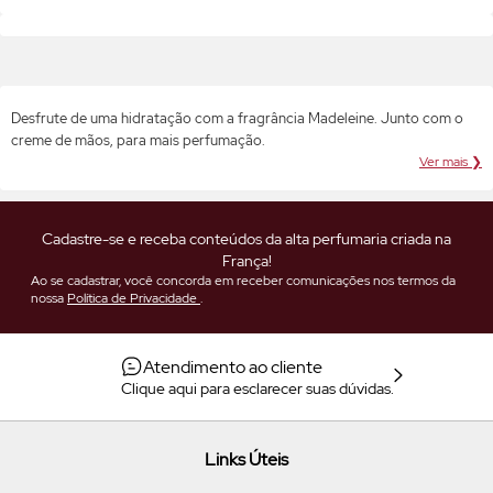
Desfrute de uma hidratação com a fragrância Madeleine. Junto com o
creme de mãos, para mais perfumação.
Ver mais ❯
Cadastre-se e receba conteúdos da alta perfumaria criada na
França!
Ao se cadastrar, você concorda em receber comunicações nos termos da
nossa
Política de Privacidade
.
Atendimento ao cliente
Clique aqui para esclarecer suas dúvidas.
Links Úteis