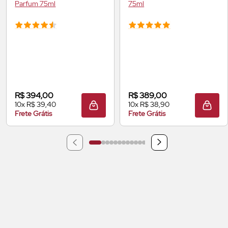
Parfum
75ml
75ml
R$ 394,00
R$ 389,00
10x R$ 39,40
10x R$ 38,90
ADICIONAR À SACOLA
ADIC
Frete Grátis
Frete Grátis