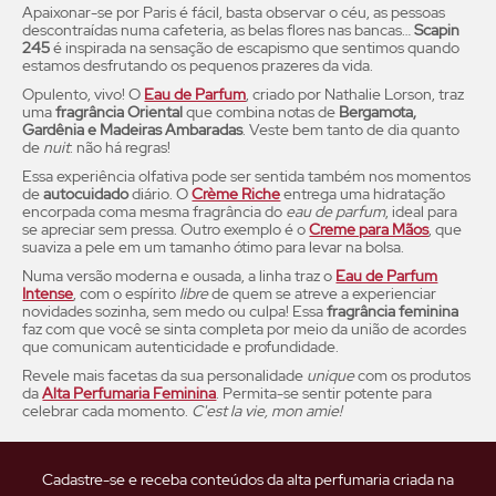
Apaixonar-se por Paris é fácil, basta observar o céu, as pessoas
descontraídas numa cafeteria, as belas flores nas bancas…
Scapin
245
é inspirada na sensação de escapismo que sentimos quando
estamos desfrutando os pequenos prazeres da vida.
Opulento, vivo! O
Eau de Parfum
, criado por Nathalie Lorson, traz
uma
fragrância Oriental
que combina notas de
Bergamota,
Gardênia e Madeiras Ambaradas
. Veste bem tanto de dia quanto
de
nuit
: não há regras!
Essa experiência olfativa pode ser sentida também nos momentos
de
autocuidado
diário. O
Crème Riche
entrega uma hidratação
encorpada coma mesma fragrância do
eau de parfum
, ideal para
se apreciar sem pressa. Outro exemplo é o
Creme para Mãos
, que
suaviza a pele em um tamanho ótimo para levar na bolsa.
Numa versão moderna e ousada, a linha traz o
Eau de Parfum
Intense
, com o espírito
libre
de quem se atreve a experienciar
novidades sozinha, sem medo ou culpa! Essa
fragrância feminina
faz com que você se sinta completa por meio da união de acordes
que comunicam autenticidade e profundidade.
Revele mais facetas da sua personalidade
unique
com os produtos
da
Alta Perfumaria Feminina
. Permita-se sentir potente para
celebrar cada momento.
C'est la vie, mon amie!
Cadastre-se e receba conteúdos da alta perfumaria criada na