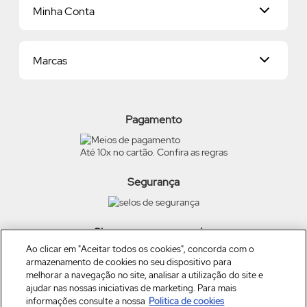
Minha Conta
Quero ser Revendedor
Política de Privacidade
Proteja-se Contra Fraudes
Dados Pessoais
Consumidor.gov
Marcas
Meus endereços
Trocas e Devoluções
Alterar Senha
Preferências de Cookies
Beleza na Web
Meus Pedidos
Exerça seus direitos
O Boticário
Termos de Uso
Pagamento
Eudora
Carga Tributária
Quem Disse, Berenice?
Até 10x no cartão. Confira as regras
Scent Cards
Vult
Dr Jones
Segurança
TRUSS
Siga a empresa nas redes
Ao clicar em "Aceitar todos os cookies", concorda com o
armazenamento de cookies no seu dispositivo para
melhorar a navegação no site, analisar a utilização do site e
ajudar nas nossas iniciativas de marketing. Para mais
informações consulte a nossa
Politica de cookies